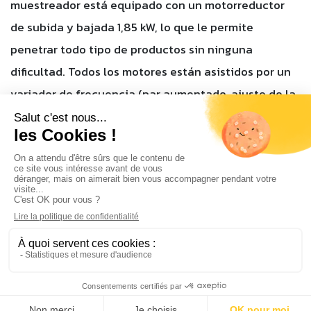
muestreador está equipado con un motorreductor
de subida y bajada 1,85 kW, lo que le permite
penetrar todo tipo de productos sin ninguna
dificultad. Todos los motores están asistidos por un
variador de frecuencia (par aumentado, ajuste de la
fuerza de penetración y detección del fondo del
balde).
Posicionamiento preciso del cabezal de extracción
Fuerza de penetración óptima gracias al muestreo vertical
Longitud del riel modulable
Turbinas de aspiración de 1.7kW hasta 7.5kW